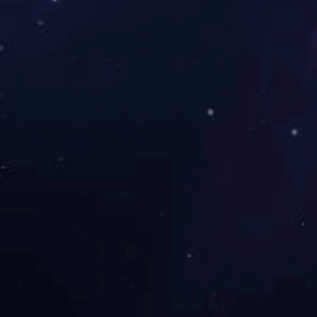
问：
是否安排人员安装调试设备？
答：
我司国外设备质保期为一年，一年内免费进行设备调试
问：
公司的行业位置？
答：
我司是中国国家行业标准起草企业，并且是行业协会的
问：
如何到达工厂？
答：
九州体育-九州（中国）-九州 位于黄河北岸的新乡市
飞机：距离新郑国际机场只有50分钟的车程。
高铁：北京到新乡仅需4小时