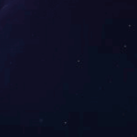
工作。调试时间一般是1~2周，特殊设备另计。
常任理事单位。
东南部的新乡国家级高新技术产业开发区，交通便利