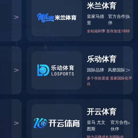
15225939987
免费获取报价