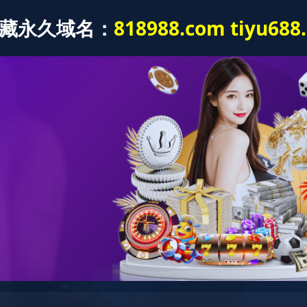
网站九州体育
产品中心
TF
设备概
设备用
采用板
增值保