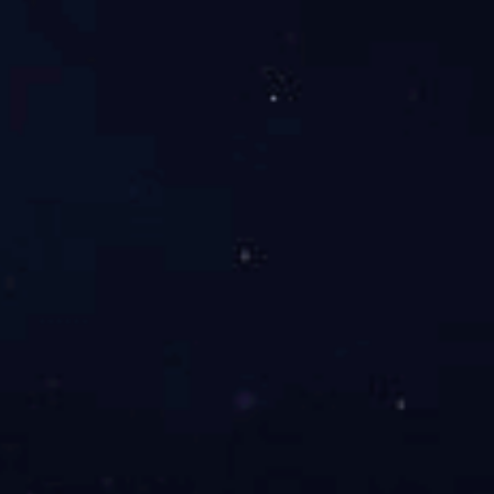
TF养鸡设备鸡笼饲喂型材冷弯生产线
TF金属粮仓仓储立柱冷弯生产线