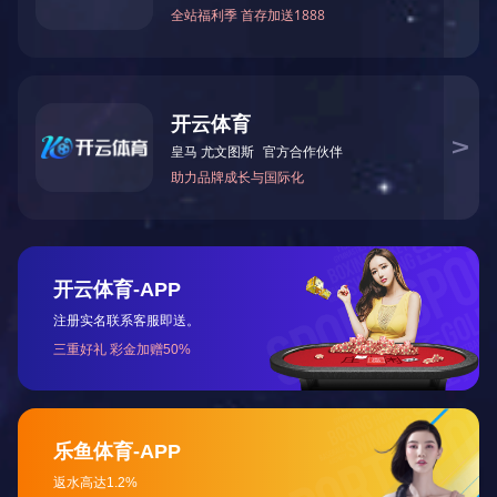
能完备，新型芯子结构，全防护罩设计，有很好的安全性。
天丰精密冷弯技术与施耐德工控技术的有效集成，同时还有效
出传动技术、智能检测技术、可靠地安全防护技术和先进的网络
法国施耐德照明母钱外壳辊压成型生产线，生产速度35米/分钟，产
压、过流、缺相保护功能，各工位有温度、液压、气压、液位、
报警并显示故障位置以及处理办法。
技术参数:
参数表
项目
型钢材质
屈服强度
1
原材料规格
板材厚度
卷料内直径
卷料重量