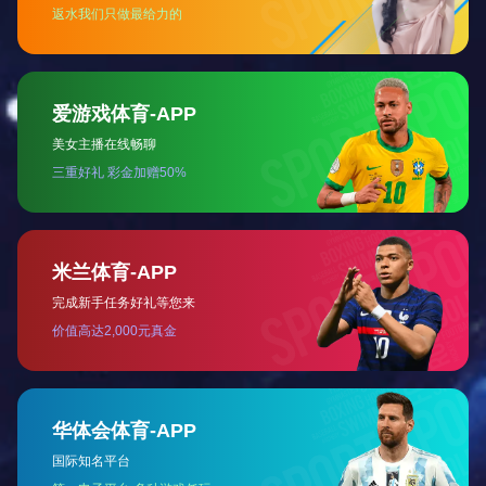
2
板型宽度
3
设备生产速度
4
轧辊材质
5
设备驱动
6
操作系统
7
总电机功率
8
电器控制系统
9
维度(L*W*H)